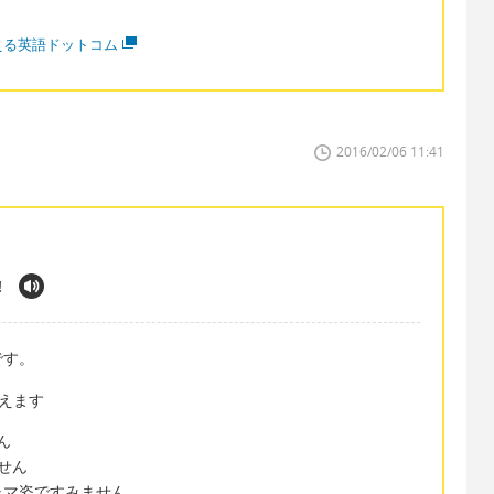
える英語ドットコム
2016/02/06 11:41
!
です。
使えます
せん
ません
s. パジャマ姿ですみません。