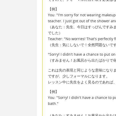
【例】
You: "I'm sorry for not wearing makeup
teacher. I just got out of the shower an
（あなた：先生、今日はすっぴんですみ
でした）
Teacher: "No worries! That's perfectly fi
（先生：気にしないで！全然問題ないで
"Sorry! I didn't have a chance to put o
（すみません！お風呂から出たばかりで
これは先の表現と同じような意味になり
ですが、少しフォーマルになります。
レッスン中に先生をよく見るのであれば
【例】
You: "Sorry! I didn't have a chance to 
bath."
（あなた：すみません！お風呂から出た