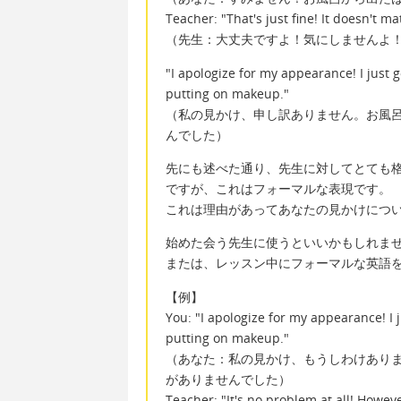
Teacher: "That's just fine! It doesn't mat
（先生：大丈夫ですよ！気にしませんよ
"I apologize for my appearance! I just 
putting on makeup."
（私の見かけ、申し訳ありません。お風呂
んでした）
先にも述べた通り、先生に対してとても
ですが、これはフォーマルな表現です。
これは理由があってあなたの見かけにつ
始めた会う先生に使うといいかもしれま
または、レッスン中にフォーマルな英語
【例】
You: "I apologize for my appearance! I 
putting on makeup."
（あなた：私の見かけ、もうしわけありま
がありませんでした）
Teacher: "It's no problem at all! Howev