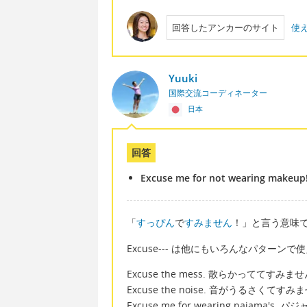
回答したアンカーのサイト
使
Yuuki
国際交流コーディネーター
日本
回答
Excuse me for not wearing makeup
「
すっぴん
で
すみません
！」と言う意味
Excuse--- は他にもいろんなパターンで
Excuse the mess. 散らかっててすみま
Excuse the noise. 音がうるさくてすみ
Excuse me for wearing pajama'