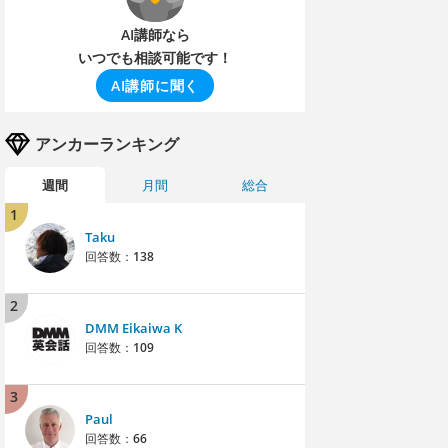
AI講師なら
いつでも相談可能です！
AI講師に聞く
アンカーランキング
週間
月間
総合
1
Taku
回答数：
138
2
DMM Eikaiwa K
回答数：
109
3
Paul
回答数：
66