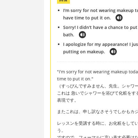
I'm sorry for not wearing makeup to
have time to put it on.
Sorry! I didn't have a chance to pu
bath.
I apologize for my appearance! I ju
putting on makeup.
"I'm sorry for not wearing makeup today
time to put it on."
（すっぴんですみません、先生。シャワ
これは 急いでシャワーを浴びて化粧をす
表現です。
またこれは、申し訳なさそうでしかもカ
レッスンを受講する時に、お化粧をして
う。
ですので、フォーマルに言い表す必要は