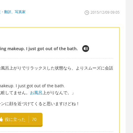
訳・翻訳、写真家
2015/12/09 09:05
ring makeup. I just got out of the bath.
お風呂上がりでリラックスした状態なら、よりスムーズに会話
 makeup. I just got out of the bath.
化粧してません。
お風呂
上がりなんで。」
ーンに顔を近づけてくると思いますけどね！
役に立った
70