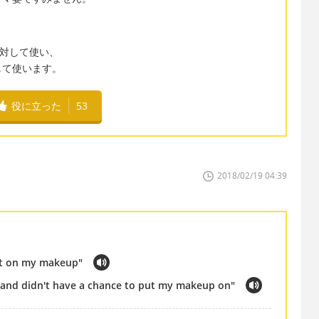
）に対して使い、
に対して使います。
役に立った
53
2018/02/19 04:39
put on my makeup"
er and didn't have a chance to put my makeup on"