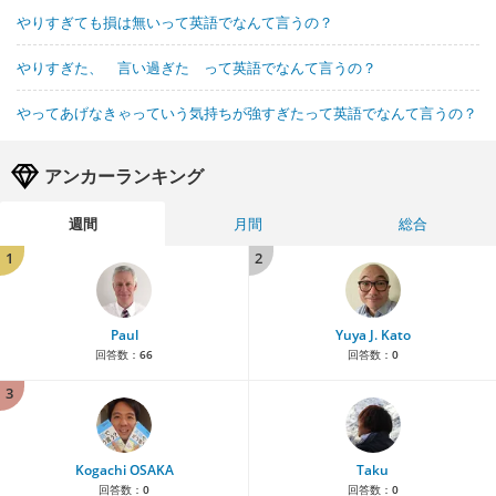
やりすぎても損は無いって英語でなんて言うの？
やりすぎた、 言い過ぎた って英語でなんて言うの？
やってあげなきゃっていう気持ちが強すぎたって英語でなんて言うの？
アンカーランキング
週間
月間
総合
1
2
Paul
Yuya J. Kato
回答数：
66
回答数：
0
3
Kogachi OSAKA
Taku
回答数：
0
回答数：
0