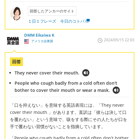
回答したアンカーのサイト
１日１フレーズ 今日のコトバ
DMM Eikaiwa K
2024/05/15 22:03
アメリカ合衆国
回答
They never cover their mouth.
People who cough badly from a cold often don't
bother to cover their mouth or wear a mask.
「口を抑えない」を意味する英語表現には、「They never
cover their mouth.」があります。直訳は「彼らは決して口
を覆わない」という意味で、咳をする際にその人たちが口を
手で覆わない習慣がないことを指摘しています。
「People who cough badly from a cold often don't bother