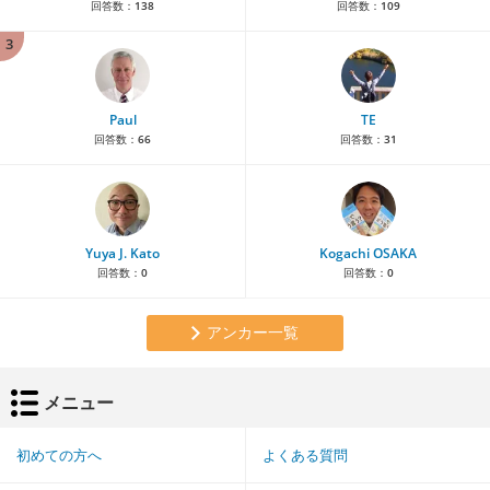
回答数：
138
回答数：
109
3
Paul
TE
回答数：
66
回答数：
31
Yuya J. Kato
Kogachi OSAKA
回答数：
0
回答数：
0
アンカー一覧
メニュー
初めての方へ
よくある質問