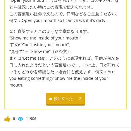
“Open your mouth.” （口を開けて）です。口の中の具合な
どを確認したい時はこの表現で伝えられます。
この言葉遣いは命令文なので、口調などをご注意ください。
例文：Open your mouth so I can check if it’s dirty.
２）直訳するとこのような文章になります。
”Show me the inside of your mouth.”
“口の中”＝ “inside your mouth”。
“見せて”＝ “Show me”（命令文）、
または”Let me see”。このように表現すれば、子供が何かを
口に入れたようだという言葉遣いです。その上、口が汚れて
いるかどうかを確認したい場合にも使えます。例文：Are
you eating something? Show me the inside of your
mouth.
役に立った
2
6
11906