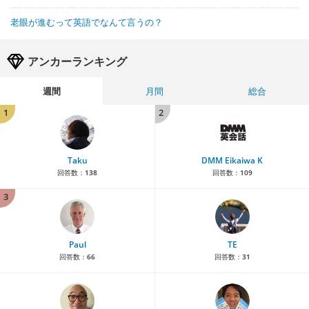
老眼が進むって英語でなんて言うの？
アンカーランキング
週間
月間
総合
1
2
Taku
DMM Eikaiwa K
回答数：
138
回答数：
109
3
Paul
TE
回答数：
66
回答数：
31