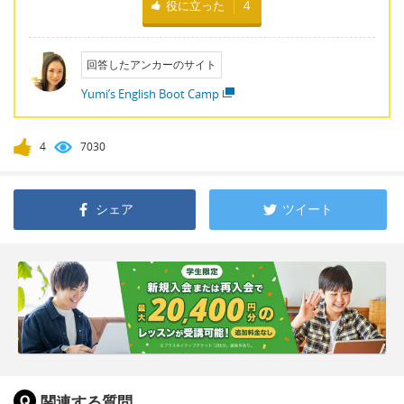
役に立った
4
回答したアンカーのサイト
Yumi’s English Boot Camp
4
7030
シェア
ツイート
関連する質問