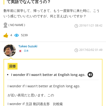
て英語でなんて言うの？
数年前に留学して、帰ってきて、もう一度留学に来た時に、こう
いう感じでいいたいのですが、何と言えばいいですか？
( NO NAME )
2016/11/21 08:42
4
5239
Takeo Suzuki
2017/02/02 01:49
日本
回答
I wonder if I wasn't better at English long ago.
I wonder if I wasn't better at English long ago.
が近い表現だと思います。この
I wonder if 主語 動詞過去形 比較級