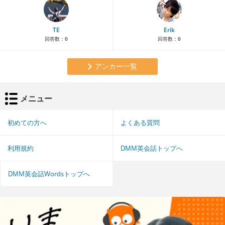
TE
Erik
回答数：
0
回答数：
0
アンカー一覧
メニュー
初めての方へ
よくある質問
利用規約
DMM英会話トップへ
DMM英会話Wordsトップへ