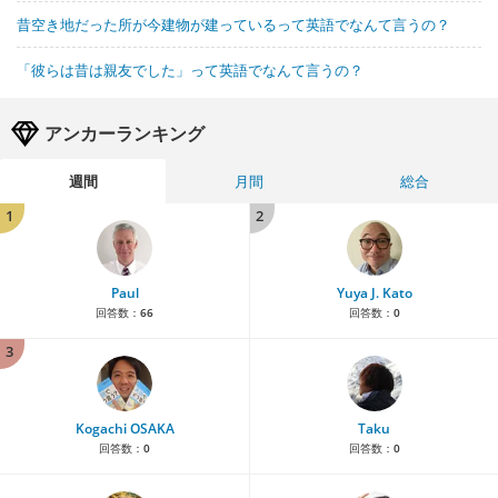
昔空き地だった所が今建物が建っているって英語でなんて言うの？
「彼らは昔は親友でした」って英語でなんて言うの？
アンカーランキング
週間
月間
総合
1
2
Paul
Yuya J. Kato
回答数：
66
回答数：
0
3
Kogachi OSAKA
Taku
回答数：
0
回答数：
0