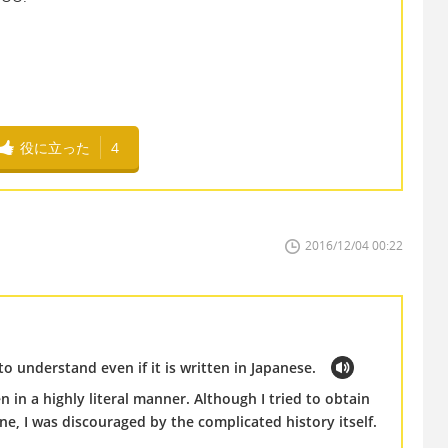
役に立った
4
2016/12/04 00:22
to understand even if it is written in Japanese.
 in a highly literal manner. Although I tried to obtain
, I was discouraged by the complicated history itself.