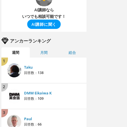
AI講師なら
いつでも相談可能です！
AI講師に聞く
アンカーランキング
週間
月間
総合
1
Taku
回答数：
138
2
DMM Eikaiwa K
回答数：
109
3
Paul
回答数：
66