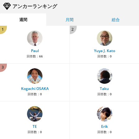
アンカーランキング
週間
月間
総合
1
2
Paul
Yuya J. Kato
回答数：
66
回答数：
0
3
Kogachi OSAKA
Taku
回答数：
0
回答数：
0
TE
Erik
回答数：
0
回答数：
0