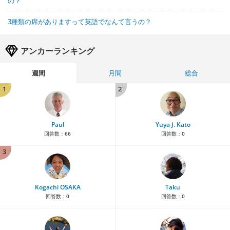
の？
3種類の席がありますって英語でなんて言うの？
アンカーランキング
週間
月間
総合
1
2
Paul
Yuya J. Kato
回答数：
66
回答数：
0
3
Kogachi OSAKA
Taku
回答数：
0
回答数：
0