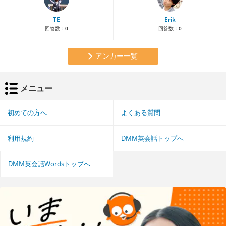
TE
Erik
回答数：
0
回答数：
0
アンカー一覧
メニュー
初めての方へ
よくある質問
利用規約
DMM英会話トップへ
DMM英会話Wordsトップへ