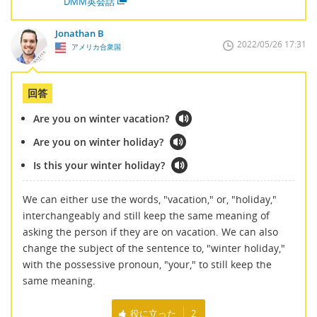
DMM英会話
Jonathan B
2022/05/26 17:31
アメリカ合衆国
回答
Are you on winter vacation?
Are you on winter holiday?
Is this your winter holiday?
We can either use the words, "vacation," or, "holiday,"
interchangeably and still keep the same meaning of
asking the person if they are on vacation. We can also
change the subject of the sentence to, "winter holiday,"
with the possessive pronoun, "your," to still keep the
same meaning.
役に立った
2