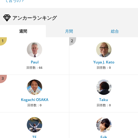
て言うの？
アンカーランキング
週間
月間
総合
1
2
Paul
Yuya J. Kato
回答数：
66
回答数：
0
3
Kogachi OSAKA
Taku
回答数：
0
回答数：
0
TE
Erik