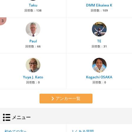
Taku
DMM Eikaiwa K
回答数：
138
回答数：
109
3
Paul
TE
回答数：
66
回答数：
31
Yuya J. Kato
Kogachi OSAKA
回答数：
0
回答数：
0
アンカー一覧
メニュー
初めての方へ
よくある質問