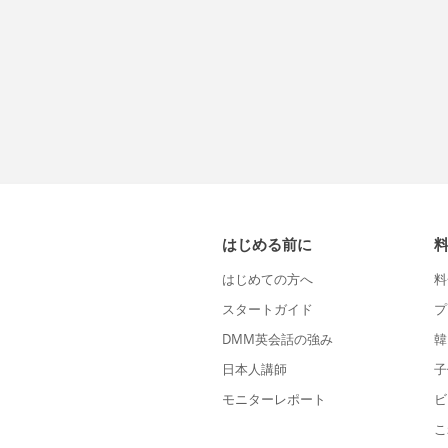
はじめる前に
はじめての方へ
料
スタートガイド
プ
DMM英会話の強み
韓
日本人講師
子
モニターレポート
ビ
こ