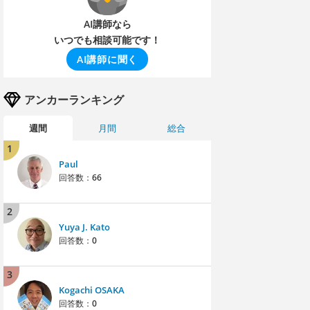
AI講師なら
いつでも相談可能です！
AI講師に聞く
アンカーランキング
週間
月間
総合
1
Paul
回答数：
66
2
Yuya J. Kato
回答数：
0
3
Kogachi OSAKA
回答数：
0