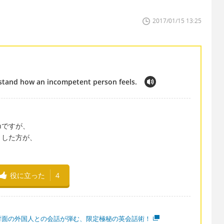
2017/01/15 13:25
stand how an incompetent person feels.
rsonですが、
とした方が、
役に立った
4
対面の外国人との会話が弾む、限定極秘の英会話術！