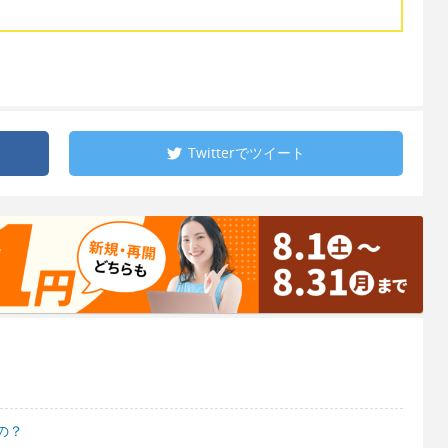
Twitterで
ツイート
の？