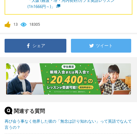
「大阪 (難波・堺・河内長野)カフェ英語レッスン
(1h1666円～)」
13
18305
シェア
ツイート
関連する質問
再び会う事なく他界した彼の「無念は計り知れない」って英語でなんて
言うの？