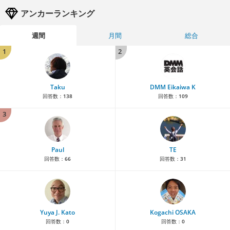
アンカーランキング
週間
月間
総合
1
2
Taku
DMM Eikaiwa K
回答数：
138
回答数：
109
3
Paul
TE
回答数：
66
回答数：
31
Yuya J. Kato
Kogachi OSAKA
回答数：
0
回答数：
0