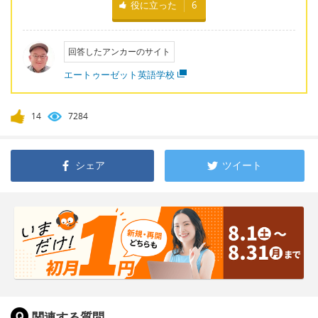
役に立った
6
回答したアンカーのサイト
エートゥーゼット英語学校
14
7284
シェア
ツイート
関連する質問