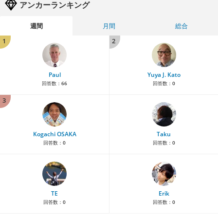
アンカーランキング
週間
月間
総合
1
2
Paul
Yuya J. Kato
回答数：
66
回答数：
0
3
Kogachi OSAKA
Taku
回答数：
0
回答数：
0
TE
Erik
回答数：
0
回答数：
0