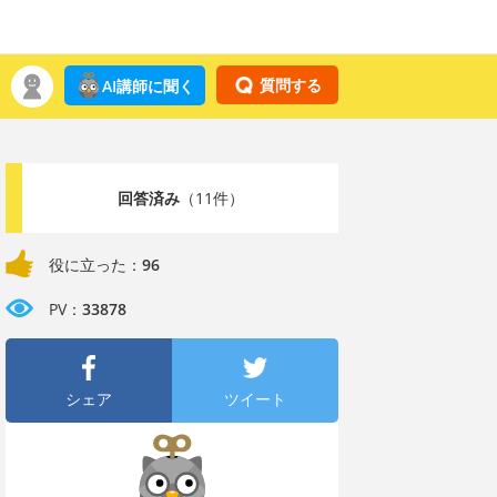
質問する
AI講師に聞く
回答済み
（11件）
役に立った：
96
PV：
33878
シェア
ツイート