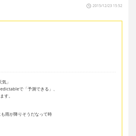
2015/12/23 15:52
い天気」
edictableで「予測できる」、
ります。
にも雨が降りそうだなって時
。