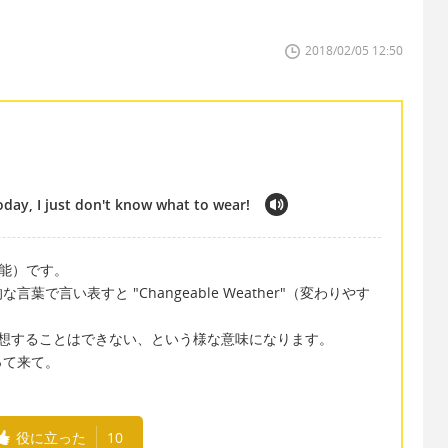
2018/02/05 12:50
day, I just don't know what to wear!
不可能）です。
で言い表すと "Changeable Weather"（変わりやす
況）からは予想することはできない、という様な意味になります。
って来て。
役に立った
10