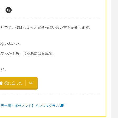
.
っちりです。僕はちょっと冗談っぽい言い方を紹介します。
れないみたい。
にすっか！あ、じゃあ次は台風で」
さい。
役に立った
14
世界一周・海外ノマド】インスタグラム