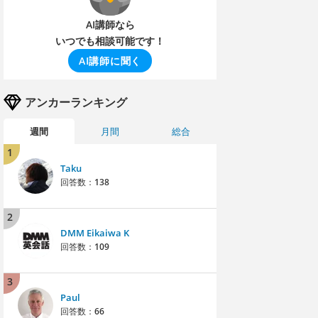
AI講師なら
いつでも相談可能です！
AI講師に聞く
アンカーランキング
週間
月間
総合
1
Taku
回答数：
138
2
DMM Eikaiwa K
回答数：
109
3
Paul
回答数：
66