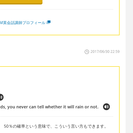
MM英会話講師プロフィール
2017/06/30 22:59
s, you never can tell whether it will rain or not.
ill rain or not.' 50％の確率という意味で、こういう言い方もできます。