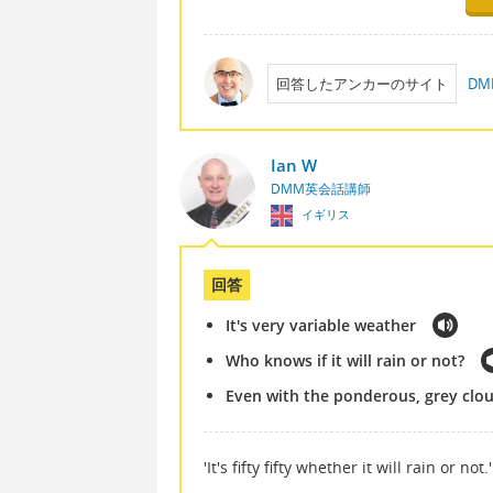
回答したアンカーのサイト
D
Ian W
DMM英会話講師
イギリス
回答
It's very variable weather
Who knows if it will rain or not?
Even with the ponderous, grey cloud
'It's fifty fifty whether it w