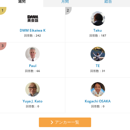
週間
月間
総合
1
2
DMM Eikaiwa K
Taku
回答数：
242
回答数：
187
3
Paul
TE
回答数：
66
回答数：
31
Yuya J. Kato
Kogachi OSAKA
回答数：
0
回答数：
0
アンカー一覧