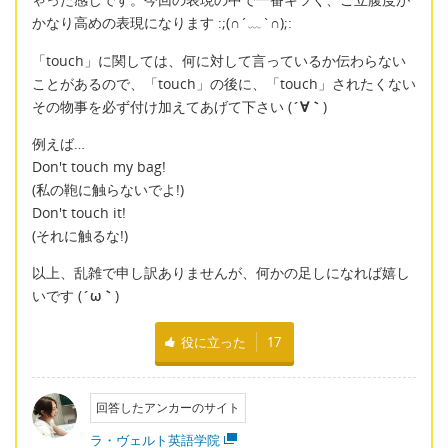
かなり高めの表現になります :;(∩´﹏`∩);:
「touch」に関しては、何に対して言っているか伝わらない
ことがあるので、「touch」の後に、「touch」されたくない
その物事を必ず付け加えてあげて下さい (
´∀｀
)
例えば…
Don't touch my bag!
(私の鞄に触らないでよ!)
Don't touch it!
(それに触るな!)
以上、乱雑で申し訳ありませんが、何かの足しになれば嬉し
いです (
´ω｀
)
役に立った
17
回答したアンカーのサイト
ラ・ヴェルト英語学院