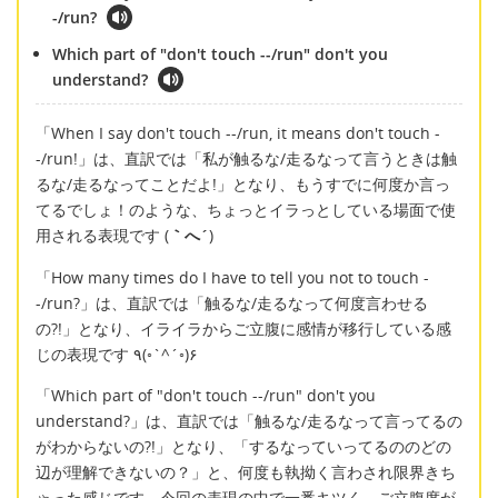
-/run?
Which part of "don't touch --/run" don't you
understand?
「When I say don't touch --/run, it means don't touch -
-/run!」は、直訳では「私が触るな/走るなって言うときは触
るな/走るなってことだよ!」となり、もうすでに何度か言っ
てるでしょ！のような、ちょっとイラっとしている場面で使
用される表現です (
｀へ´
)
「How many times do I have to tell you not to touch -
-/run?」は、直訳では「触るな/走るなって何度言わせる
の?!」となり、イライラからご立腹に感情が移行している感
じの表現です ٩(◦`^´◦)۶
「Which part of "don't touch --/run" don't you
understand?」は、直訳では「触るな/走るなって言ってるの
がわからないの?!」となり、「するなっていってるののどの
辺が理解できないの？」と、何度も執拗く言わされ限界きち
ゃった感じです。今回の表現の中で一番キツく、ご立腹度が