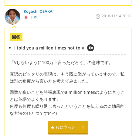
Kogachi OSAKA
2018/11/14 20:12
日本
回答
I told you a million times not to V
「Vしないように100万回言っただろう」の意味です。
直訳のピッタリの表現は、もう既に挙がっていますので、私
は別の角度から言い方を考えてみました。
回数が多いことを誇張表現でa million timesのように言うこ
とは英語でよくあります。
何度も何度も繰り返し言ったということを伝えるのに効果的
な方法のひとつです(
^-^
)
役に立った
1