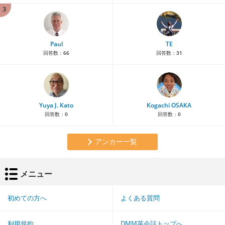
3
Paul
TE
回答数：
66
回答数：
31
Yuya J. Kato
Kogachi OSAKA
回答数：
0
回答数：
0
アンカー一覧
メニュー
初めての方へ
よくある質問
利用規約
DMM英会話トップへ