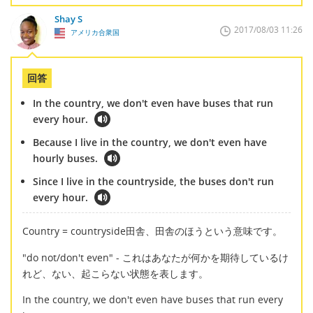
Shay S
2017/08/03 11:26
アメリカ合衆国
回答
In the country, we don't even have buses that run
every hour.
Because I live in the country, we don't even have
hourly buses.
Since I live in the countryside, the buses don't run
every hour.
Country = countryside田舎、田舎のほうという意味です。
"do not/don't even" - これはあなたが何かを期待しているけ
れど、ない、起こらない状態を表します。
In the country, we don't even have buses that run every