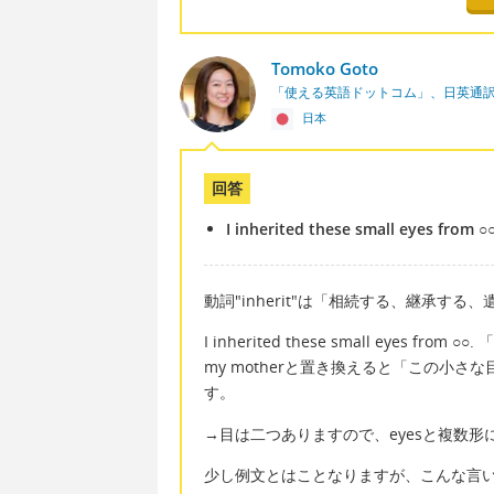
Tomoko Goto
「使える英語ドットコム」、日英通
日本
回答
I inherited these small eyes from ○○
動詞"inherit"は「相続する、継承す
I inherited these small eye
my motherと置き換えると「この小
す。
→目は二つありますので、eyesと複数形
少し例文とはことなりますが、こんな言