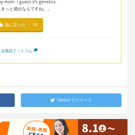
y mom. I guess it’s genetics.
。きっと遺伝なんですね。」
役に立った
10
える英語ドットコム
Twitterで
ツイート