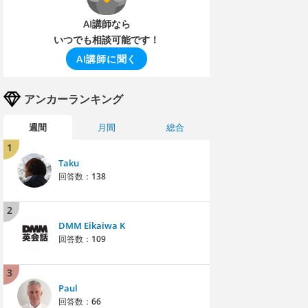
AI講師なら
いつでも相談可能です！
AI講師に聞く
アンカーランキング
週間
月間
総合
1
Taku
回答数：
138
2
DMM Eikaiwa K
回答数：
109
3
Paul
回答数：
66