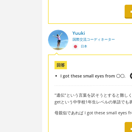
Yuuki
国際交流コーディネーター
日本
回答
I got these small eyes from 〇〇.
"遺伝"という言葉を訳そうとすると難し
getという中学校1年生レベルの単語で
母親似であれば I got these small eye