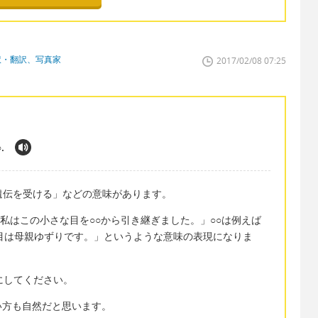
訳・翻訳、写真家
2017/02/08 07:25
.
る、遺伝を受ける」などの意味があります。
s from ○○. 「私はこの小さな目を○○から引き継ぎました。」○○は例えば
さな目は母親ゆずりです。」というような意味の表現になりま
にしてください。
い方も自然だと思います。