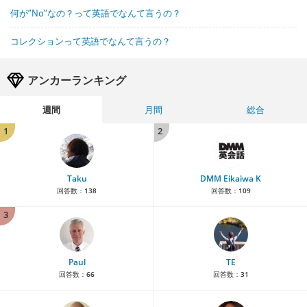
何が”No”なの？って英語でなんて言うの？
コレクションって英語でなんて言うの？
アンカーランキング
週間
月間
総合
1
2
Taku
DMM Eikaiwa K
回答数：
138
回答数：
109
3
Paul
TE
回答数：
66
回答数：
31