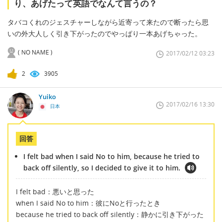
り、あげたって英語でなんて言うの？
タバコくれのジェスチャーしながら近寄って来たので断ったら思
いの外大人しく引き下がったのでやっぱり一本あげちゃった。
( NO NAME )
2017/02/12 03:23
2
3905
Yuiko
2017/02/16 13:30
日本
回答
I felt bad when I said No to him, because he tried to
back off silently, so I decided to give it to him.
I felt bad：悪いと思った
when I said No to him：彼にNoと行ったとき
because he tried to back off silently：静かに引き下がった