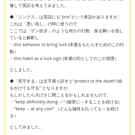
像して英訳を考えてみました。
◆「ジンクス」は英語にも"jinx"という単語がありますが、
これは「悪い兆し」の時に使うので
ここでは「ゲン担ぎ」のような何かの行動、振る舞いを指し
ていると解釈し
・this behavior to bring luck (幸運をもたらすためのこの行
動）
・this habit as a luck sign (幸運の印としてのこの習慣）
としました。
◆「死守する」は文字通り訳すと"protect to the death"(命
をかけても守る" となりますが、
もしかしたら大げさに聞こえるかもしれませんので、
・"keep definitely doing ～" (確実に～することを続ける)
・"keep ～at any cost" （どんな犠牲を払っても～を続け
る）
としてみました。