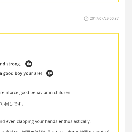
2017/07/29 00:37
and strong.
a good boy your are!
 reinforce good behavior in children.
言い回しです。
and even clapping your hands enthusiastically.