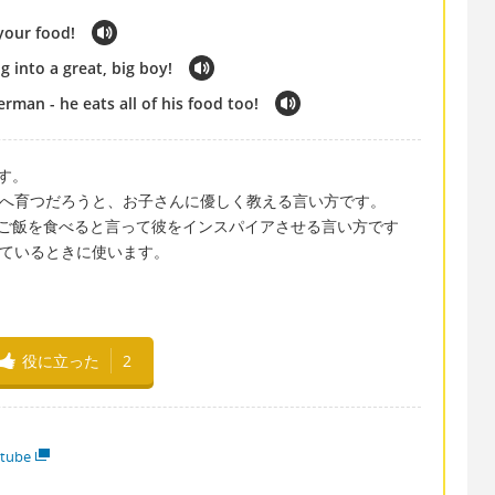
your food!
g into a great, big boy!
erman - he eats all of his food too!
す。
人へ育つだろうと、お子さんに優しく教える言い方です。
ご飯を食べると言って彼をインスパイアさせる言い方です
常に似ているときに使います。
役に立った
2
tube