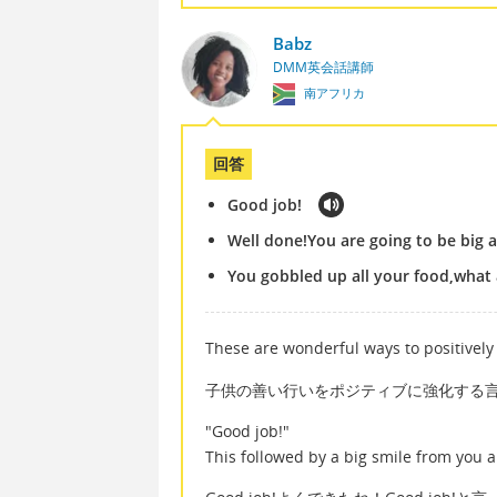
Babz
DMM英会話講師
南アフリカ
回答
Good job!
Well done!You are going to be big 
You gobbled up all your food,what 
These are wonderful ways to positively
子供の善い行いをポジティブに強化する
"Good job!"
This followed by a big smile from you 