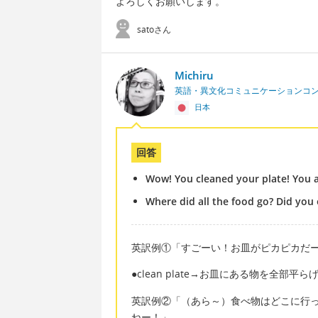
よろしくお願いします。
satoさん
Michiru
英語・異文化コミュニケーションコ
日本
回答
Wow! You cleaned your plate! You a
Where did all the food go? Did you 
英訳例①「すごーい！お皿がピカピカだ
●clean plate→お皿にある物を全部
英訳例②「（あら～）食べ物はどこに行
ねー！」