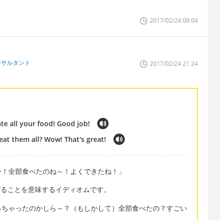
2017/02/24 08:04
ンサルタント
2017/02/24 21:24
te all your food! Good job!
eat them all? Wow! That's great!
ー！全部食べたのね～！よくできたね！」
平らげることを意味するイディオムです。
っちゃったのかしら～？（もしかして）全部食べたの？すごい