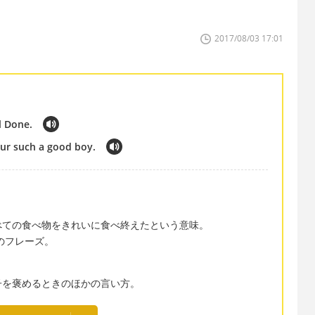
2017/08/03 17:01
l Done.
our such a good boy.
べての食べ物をきれいに食べ終えたという意味。
ときのフレーズ。
子を褒めるときのほかの言い方。