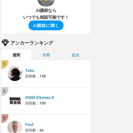
AI講師なら
いつでも相談可能です！
AI講師に聞く
アンカーランキング
週間
月間
総合
1
Taku
回答数：
138
2
DMM Eikaiwa K
回答数：
109
3
Paul
回答数：
66