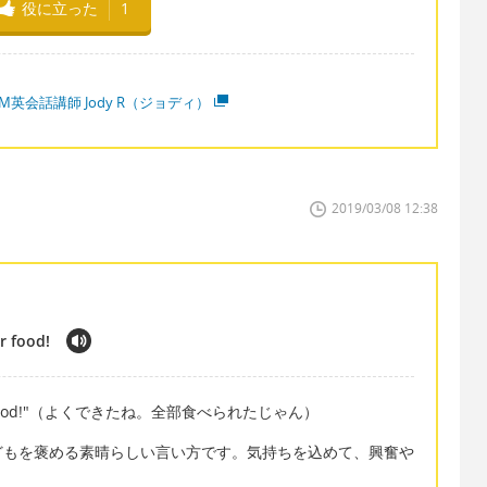
役に立った
1
M英会話講師 Jody R（ジョディ）
2019/03/08 12:38
r food!
 of your food!"（よくできたね。全部食べられたじゃん）
どもを褒める素晴らしい言い方です。気持ちを込めて、興奮や
。