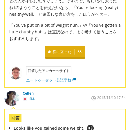
どの人が不快に思うでしょう。ですので、もし｢少し太った
ね｣のようなことを伝えたいなら、「You're looking (really)
healthy/well.」と遠回しな言い方をしたほうがベター。
「You've put on a bit of weight huh.」や「You've gotten a
little chubby huh.」は直訳なので、よく考えて使うことを
おすすめします。
役に立った
33
回答したアンカーのサイト
エートゥーゼット英語学校
Cellen
2015/11/10 17:54
日本
回答
Looks like you gained some weight.