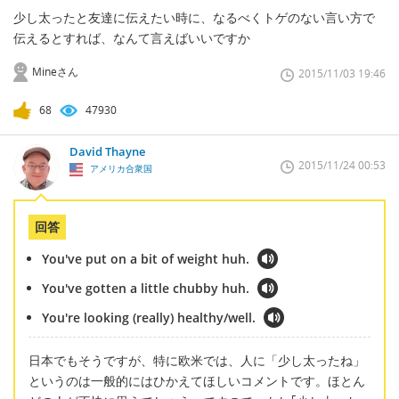
少し太ったと友達に伝えたい時に、なるべくトゲのない言い方で
伝えるとすれば、なんて言えばいいですか
Mineさん
2015/11/03 19:46
68
47930
David Thayne
2015/11/24 00:53
アメリカ合衆国
回答
You've put on a bit of weight huh.
You've gotten a little chubby huh.
You're looking (really) healthy/well.
日本でもそうですが、特に欧米では、人に「少し太ったね」
というのは一般的にはひかえてほしいコメントです。ほとん