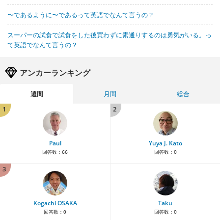
〜であるように〜であるって英語でなんて言うの？
スーパーの試食で試食をした後買わずに素通りするのは勇気がいる。っ
て英語でなんて言うの？
アンカーランキング
週間
月間
総合
1
2
Paul
Yuya J. Kato
回答数：
66
回答数：
0
3
Kogachi OSAKA
Taku
回答数：
0
回答数：
0