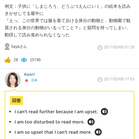
例文：子供に「しまじろう、どうぶつえんにいく」の絵本を読み
きかせしてる最中に
『えっ、この世界では服を着て歩ける身分の動物と、動物園で観
賞される身分の動物がいるってこと？』と疑問を持ってしまい、
動揺して読み進められなくなった
Sayaさん
2017/03/06 01:29
28
25190
Kaori
2017/03/06 17:33
日本
回答
I can't read further because I am upset.
I am too disturbed to read more.
I am so upset that I can't read more.