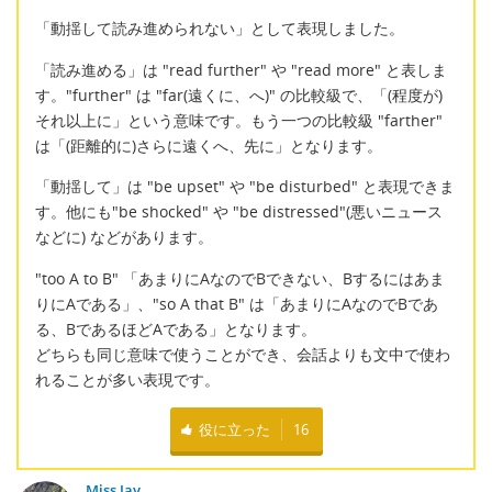
「動揺して読み進められない」として表現しました。
「読み進める」は "read further" や "read more" と表しま
す。"further" は "far(遠くに、へ)" の比較級で、「(程度が)
それ以上に」という意味です。もう一つの比較級 "farther"
は「(距離的に)さらに遠くへ、先に」となります。
「動揺して」は "be upset" や "be disturbed" と表現できま
す。他にも"be shocked" や "be distressed"(悪いニュース
などに) などがあります。
"too A to B" 「あまりにAなのでBできない、Bするにはあま
りにAである」、"so A that B" は「あまりにAなのでBであ
る、BであるほどAである」となります。
どちらも同じ意味で使うことができ、会話よりも文中で使わ
れることが多い表現です。
役に立った
16
Miss Jay