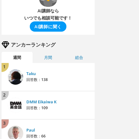
AI講師なら
いつでも相談可能です！
AI講師に聞く
アンカーランキング
週間
月間
総合
1
Taku
回答数：
138
2
DMM Eikaiwa K
回答数：
109
3
Paul
回答数：
66