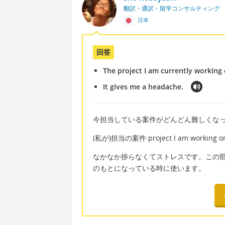
翻訳・通訳・留学コンサルティング
日本
回答
The project I am currently working o
It gives me a headache.
今担当している案件がどんどん難しくな
(私が)担当の案件:project I am working o
なかなか捗らなくてストレスです。この部分をit
のもとになっている時に使います。