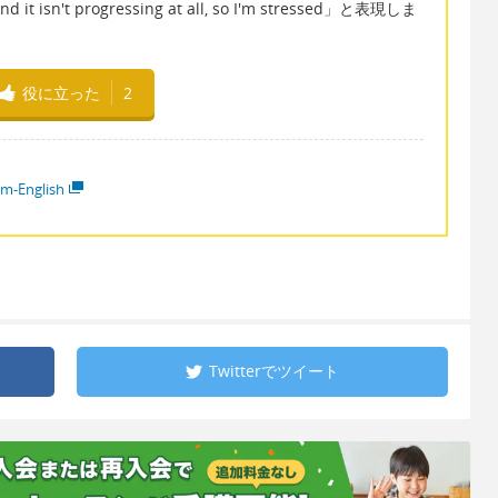
t and it isn't progressing at all, so I'm stressed」と表現しま
役に立った
2
em-English
Twitterで
ツイート