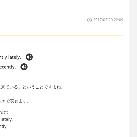
2017/03/20 22:09
ly lately.
ecently.
に来ている」ということですよね。
ftenで表せます。
ですので、
lately.
tly.