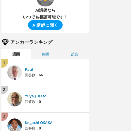
AI講師なら
いつでも相談可能です！
AI講師に聞く
アンカーランキング
週間
月間
総合
1
Paul
回答数：
66
2
Yuya J. Kato
回答数：
0
3
Kogachi OSAKA
回答数：
0