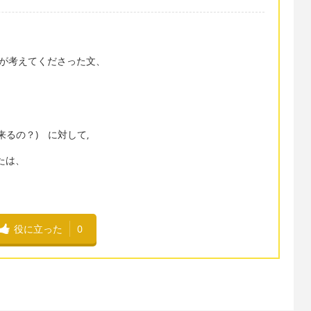
んが考えてくださった文、
はよく来るの？) に対して,
 または、
役に立った
0