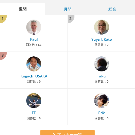
週間
月間
総合
1
2
Paul
Yuya J. Kato
回答数：
66
回答数：
0
3
Kogachi OSAKA
Taku
回答数：
0
回答数：
0
TE
Erik
回答数：
0
回答数：
0
アンカー一覧