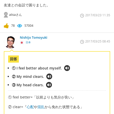
友達との会話で困りました。
alisaさん
2017/03/23 11:35
78
57004
Nishijo Tomoyuki
2017/03/25 08:45
日本
回答
① I feel better about myself.
② My mind clears.
③ My head clears.
① feel better=「以前よりも気分が良い」
② clear=『
心配
や
混乱
から免れた状態である」