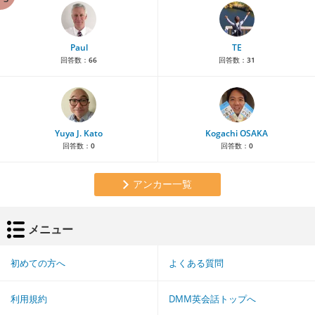
Paul
TE
回答数：
66
回答数：
31
Yuya J. Kato
Kogachi OSAKA
回答数：
0
回答数：
0
アンカー一覧
メニュー
初めての方へ
よくある質問
利用規約
DMM英会話トップへ