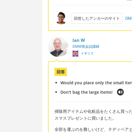
回答したアンカーのサイト
DM
Ian W
DMM英会話講師
イギリス
回答
Would you place only the small ite
Don't bag the large items!
掃除用アイテムや化粧品をたくさん買っ
スマスプレゼントに買いました。
全部を運ぶのを難しいけど、テディベア