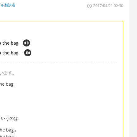
ガル翻訳者
2017/04/21 02:30
o the bag
o the bag.
いいます。
e bag」
というのは、
 the bag」
 the bag.」