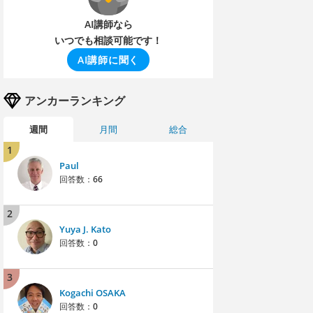
AI講師なら
いつでも相談可能です！
AI講師に聞く
アンカーランキング
週間
月間
総合
1
Paul
回答数：
66
2
Yuya J. Kato
回答数：
0
3
Kogachi OSAKA
回答数：
0