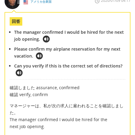
2020/01/09 04:17
アメリカ合衆国
回答
The manager confirmed I would be hired for the next
job opening.
Please confirm my airplane reservation for my next
vacation.
Can you verify if this is the correct set of directions?
確認しました assurance, confirmed
確認 verify, confirm
マネージャーは、私が次の求人に雇われることを確認しまし
た。
The manager confirmed I would be hired for the
next job opening.