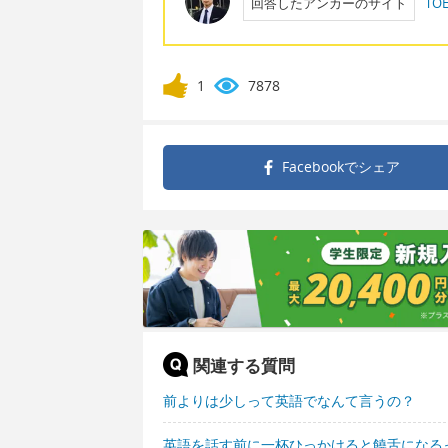
回答したアンカーのサイト
T
1
7878
Facebookで
シェア
関連する質問
前よりは少しって英語でなんて言うの？
英語を話す前に一杯ひっかけると饒舌になる