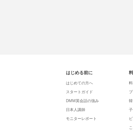
はじめる前に
はじめての方へ
料
スタートガイド
プ
DMM英会話の強み
韓
日本人講師
子
モニターレポート
ビ
こ