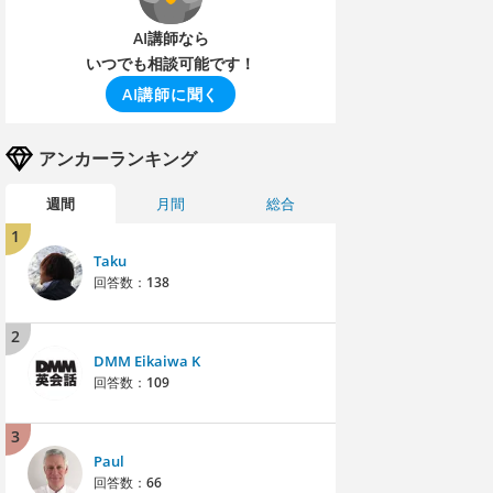
AI講師なら
いつでも相談可能です！
AI講師に聞く
アンカーランキング
週間
月間
総合
1
Taku
回答数：
138
2
DMM Eikaiwa K
回答数：
109
3
Paul
回答数：
66