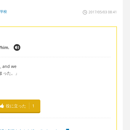
門学校
2017/05/03 08:41
r/him.
m, and we
が深まった。」
役に立った
1