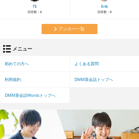
TE
Erik
回答数：
0
回答数：
0
アンカー一覧
メニュー
初めての方へ
よくある質問
利用規約
DMM英会話トップへ
DMM英会話Wordsトップへ