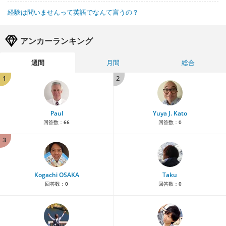
経験は問いませんって英語でなんて言うの？
アンカーランキング
週間
月間
総合
1
2
Paul
Yuya J. Kato
回答数：
66
回答数：
0
3
Kogachi OSAKA
Taku
回答数：
0
回答数：
0