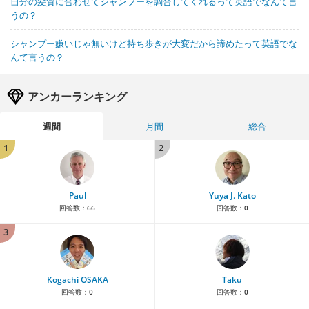
自分の髪質に合わせてシャンプーを調合してくれるって英語でなんて言
うの？
シャンプー嫌いじゃ無いけど持ち歩きが大変だから諦めたって英語でな
んて言うの？
アンカーランキング
週間
月間
総合
1
2
Paul
Yuya J. Kato
回答数：
66
回答数：
0
3
Kogachi OSAKA
Taku
回答数：
0
回答数：
0