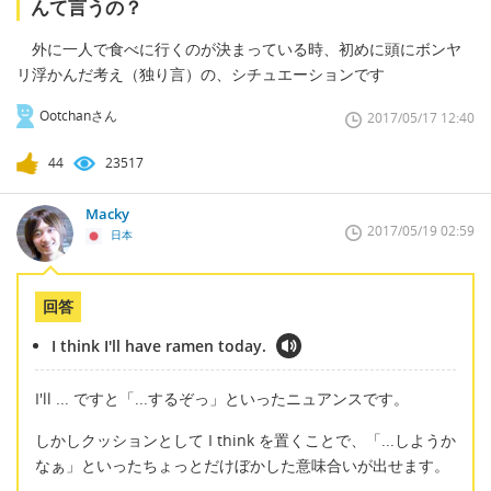
んて言うの？
外に一人で食べに行くのが決まっている時、初めに頭にボンヤ
リ浮かんだ考え（独り言）の、シチュエーションです
Ootchanさん
2017/05/17 12:40
44
23517
Macky
2017/05/19 02:59
日本
回答
I think I'll have ramen today.
I'll ... ですと「...するぞっ」といったニュアンスです。
しかしクッションとして I think を置くことで、「...しようか
なぁ」といったちょっとだけぼかした意味合いが出せます。