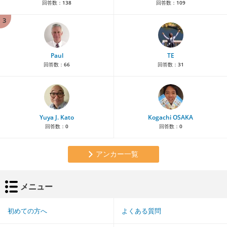
回答数：
138
回答数：
109
3
Paul
TE
回答数：
66
回答数：
31
Yuya J. Kato
Kogachi OSAKA
回答数：
0
回答数：
0
アンカー一覧
メニュー
初めての方へ
よくある質問