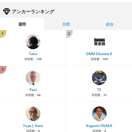
アンカーランキング
週間
月間
総合
1
2
Taku
DMM Eikaiwa K
回答数：
138
回答数：
109
3
Paul
TE
回答数：
66
回答数：
31
Yuya J. Kato
Kogachi OSAKA
回答数：
0
回答数：
0