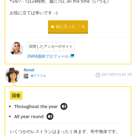
*24/7 - 1日24時間、週に7日; all the time（いつも）
お役に立てば幸いです :-)
役に立った
4
回答したアンカーのサイト
DMM講師プロフィール
Ronel
2017/07/15 01:10
南アフリカ
回答
Throughout the year
All year round
いくつかのレストランはまったく休まず、年中無休です。