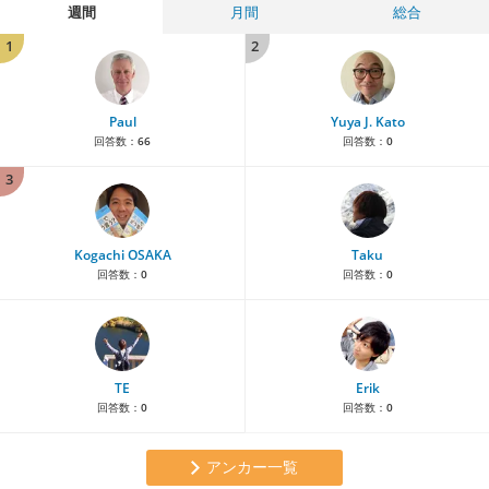
週間
月間
総合
1
2
Paul
Yuya J. Kato
回答数：
66
回答数：
0
3
Kogachi OSAKA
Taku
回答数：
0
回答数：
0
TE
Erik
回答数：
0
回答数：
0
アンカー一覧