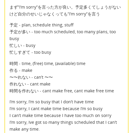
まず”I’m sorry”を言った方が良い。予定多くてしょうがない
けど自分のせいじゃなくっても”I’m sorry”を言う
予定 - plan, schedule thing, stuff
予定が多い - too much scheduled, too many plans, too
busy
忙しい - busy
忙しすぎて - too busy
時間 - time, (free) time, (available) time
作る - make
〜〜れない - can’t 〜〜
作れない - cant make
時間を作れない - cant make free, cant make free time
I’m sorry, I’m so busy that I don’t have time
I’m sorry, I cant make time because I’m so busy
I can’t make time because I have too much on sorry
I’m sorry, Ive got so many things scheduled that I can’t
make any time.