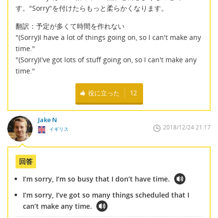
す。"Sorry"を付けたらもっと柔らかくなります。
翻訳：予定が多くて時間を作れない
"(Sorry)I have a lot of things going on, so I can't make any
time."
"(Sorry)I've got lots of stuff going on, so I can't make any
time."
役に立った
12
Jake N
2018/12/24 21:17
イギリス
回答
I’m sorry, I’m so busy that I don’t have time.
I’m sorry, I’ve got so many things scheduled that I
can’t make any time.