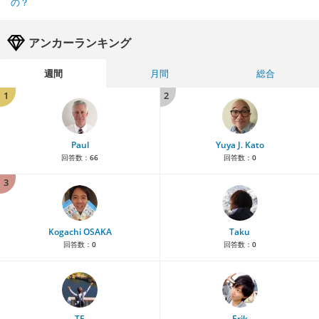
の？
アンカーランキング
週間
月間
総合
1
2
Paul
Yuya J. Kato
回答数：
66
回答数：
0
3
Kogachi OSAKA
Taku
回答数：
0
回答数：
0
TE
Erik