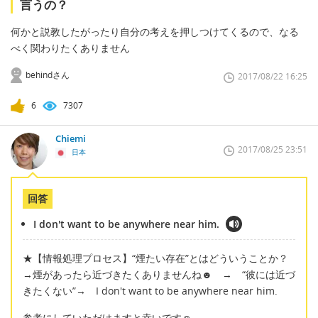
言うの？
何かと説教したがったり自分の考えを押しつけてくるので、なる
べく関わりたくありません
behindさん
2017/08/22 16:25
6
7307
Chiemi
2017/08/25 23:51
日本
回答
I don't want to be anywhere near him.
★【情報処理プロセス】“煙たい存在”とはどういうことか？
→煙があったら近づきたくありませんね☻ → “彼には近づ
きたくない”→ I don't want to be anywhere near him.
参考にしていただけますと幸いです☺