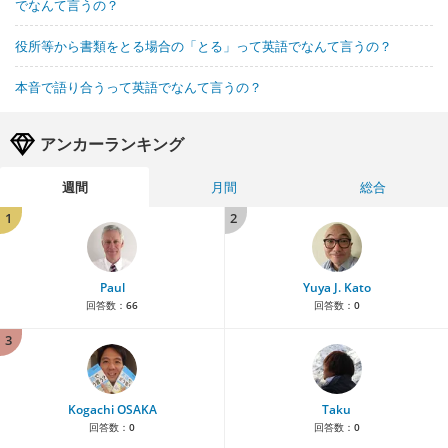
でなんて言うの？
役所等から書類をとる場合の「とる」って英語でなんて言うの？
本音で語り合うって英語でなんて言うの？
アンカーランキング
週間
月間
総合
1
2
Paul
Yuya J. Kato
回答数：
66
回答数：
0
3
Kogachi OSAKA
Taku
回答数：
0
回答数：
0