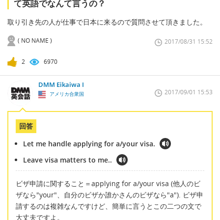
て英語でなんて言うの？
取り引き先の人が仕事で日本に来るので質問させて頂きました。
( NO NAME )
2017/08/31 15:52
2
6970
DMM Eikaiwa I
2017/09/01 15:53
アメリカ合衆国
回答
Let me handle applying for a/your visa.
Leave visa matters to me..
ビザ申請に関すること＝applying for a/your visa (他人のビ
ザなら"your"、自分のビザか誰かさんのビザなら"a"). ビザ申
請するのは複雑なんですけど、簡単に言うとこの二つの文で
大丈夫ですよ。