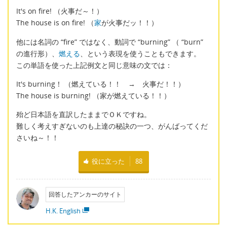
It's on fire! （火事だ～！）
The house is on fire! （
家
が火事だッ！！）
他には名詞の “fire” ではなく、動詞で “burning” （ “burn”
の進行形）、
燃える
、という表現を使うこともできます。
この単語を使った上記例文と同じ意味の文では：
It's burning！ （燃えている！！ → 火事だ！！）
The house is burning! （家が燃えている！！）
殆ど日本語を直訳したままでＯＫですね。
難しく考えすぎないのも上達の秘訣の一つ、がんばってくだ
さいね～！！
役に立った
88
回答したアンカーのサイト
H.K. English