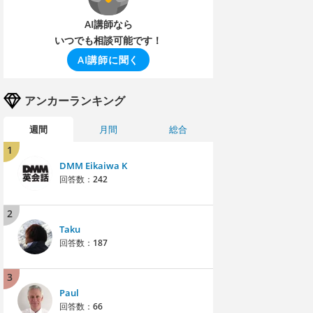
AI講師なら
いつでも相談可能です！
AI講師に聞く
アンカーランキング
週間
月間
総合
1
DMM Eikaiwa K
回答数：
242
2
Taku
回答数：
187
3
Paul
回答数：
66