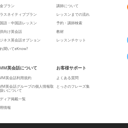
金プラン
講師について
ラスネイティブプラン
レッスンまでの流れ
国語・中国語レッスン
予約・講師検索
供向け英会話
教材
ジネス英会話オプション
レッスンチケット
れ聞いてeKnow?
DMM英会話について
お客様サポート
MM英会話利用規約
よくある質問
MM英会話グループの個人情報取
とっさのフレーズ集
扱いについて
ディア掲載一覧
用情報