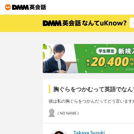
胸ぐらをつかむって英語でなん
彼は私の胸ぐらをつかんだってどう言います
( NO NAME )
Takaya Suzuki