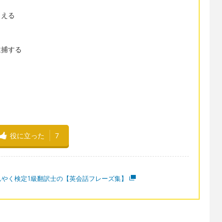
らえる
逮捕する
役に立った
7
んやく検定1級翻訳士の【英会話フレーズ集】