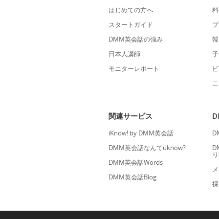
はじめての方へ
料
スタートガイド
プ
DMM英会話の強み
韓
日本人講師
子
モニターレポート
ビ
こ
関連サービス
iKnow! by DMM英会話
D
DMM英会話なんてuknow?
D
り
DMM英会話Words
メ
DMM英会話Blog
採