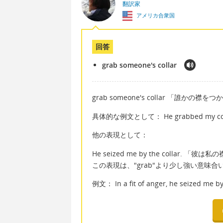
翻訳家
アメリカ合衆国
回答
grab someone's collar
grab someone's collar 「誰かの襟を
具体的な例文として： He grabbed my
他の表現として：
He seized me by the collar. 「
この表現は、"grab"より少し強い意味
例文： In a fit of anger, he seiz