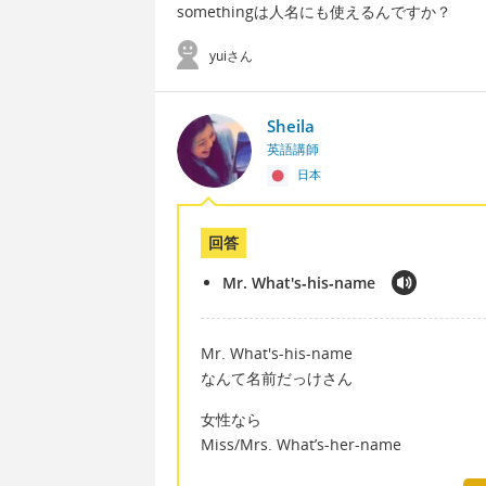
somethingは人名にも使えるんですか？
yuiさん
Sheila
英語講師
日本
回答
Mr. What's‐his‐name
Mr. What's‐his‐name
なんて名前だっけさん
女性なら
Miss/Mrs. What’s-her-name