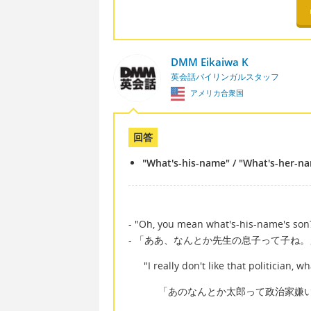
DMM Eikaiwa K
英会話バイリンガルスタッフ
アメリカ合衆国
回答
"What's-his-name" / "What's-her-na
- "Oh, you mean what's-his-name's son
- 「ああ、なんとか先生の息子って子ね。
"I really don't like that politician, 
「あのなんとか太郎って政治家嫌