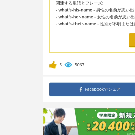
関連する単語とフレーズ:
-
what's-his-name
- 男性の名前が思い
-
what's-her-name
- 女性の名前が思い
-
what's-their-name
- 性別が不明また
5
5067
Facebookで
シェア