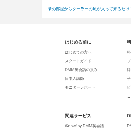
隣の部屋からクーラーの風が入って来るだけ
はじめる前に
はじめての方へ
料
スタートガイド
プ
DMM英会話の強み
韓
日本人講師
子
モニターレポート
ビ
こ
関連サービス
iKnow! by DMM英会話
D