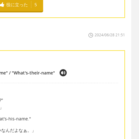
役に立った
5
2024/06/28 21:51
me" / "What's-their-name"
?"
」
what's-his-name."
いなんだよなぁ。」