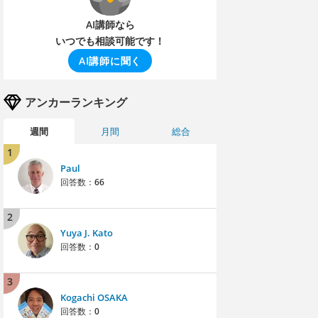
AI講師なら
いつでも相談可能です！
AI講師に聞く
アンカーランキング
週間
月間
総合
1
Paul
回答数：
66
2
Yuya J. Kato
回答数：
0
3
Kogachi OSAKA
回答数：
0