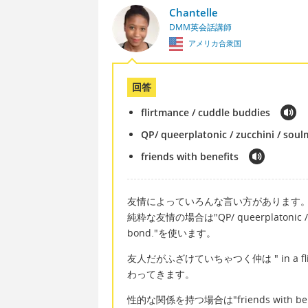
Chantelle
DMM英会話講師
アメリカ合衆国
回答
flirtmance / cuddle buddies
QP/ queerplatonic / zucchini / soul
friends with benefits
友情によっていろんな言い方があります
純粋な友情の場合は"QP/ queerplatonic / zucch
bond."を使います。
友人だがふざけていちゃつく仲は " in a flir
わってきます。
性的な関係を持つ場合は"friends with ben