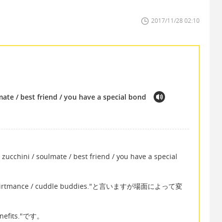
2017/11/28 02:10
mate / best friend / you have a special bond
。
ini / soulmate / best friend / you have a special
tmance / cuddle buddies."と言いますが場面によって変
efits."です。