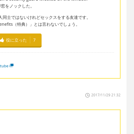
が窓をノックした。
は、正式な恋人同士ではないけれどセックスをする友達です。
nefits（特典）」とは言わないでしょう。
役に立った
7
tube
2017/11/29 21:32