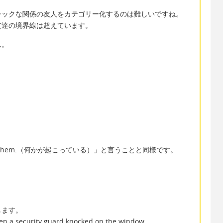
チックな関係の友人をカテゴリー化するのは難しいですね。
友達の境界線は超えています。
ん。
 between them.（何かが起こっている）」と言うことと同様です。
します。
en a security guard knocked on the window.