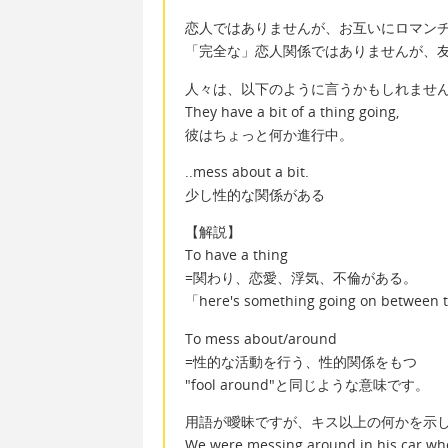
恋人ではありませんが、お互いにロマン
「完全な」恋人関係ではありませんが、
人々は、以下のように言うかもしれませ
They have a bit of a thing going,
彼はちょっと何か進行中。
..mess about a bit.
少し性的な関係がある
【解説】
To have a thing
=関わり、恋愛、浮気、不倫がある。
「here's something going on
To mess about/around
=性的な活動を行う、性的関係をもつ
"fool around"と同じような意味です。
用語が曖昧ですが、キス以上の何かを示
We were messing around in his car wh