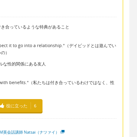
ど、付き合っているような特典があること
n't expect it to go into a relationship."（デイビッドとは遊んでい
いの）
カジュアルな性的関係にある友人
 friends with benefits."（私たちは付き合っているわけではなく、性
役に立った
6
M英会話講師 Natsai（ナツァイ）