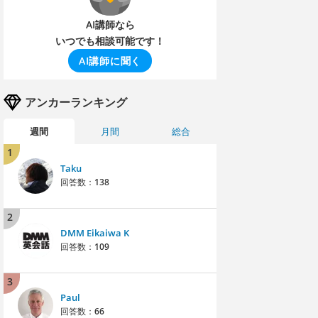
AI講師なら
いつでも相談可能です！
AI講師に聞く
アンカーランキング
週間
月間
総合
1
Taku
回答数：
138
2
DMM Eikaiwa K
回答数：
109
3
Paul
回答数：
66