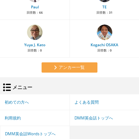
Paul
TE
回答数：
66
回答数：
31
Yuya J. Kato
Kogachi OSAKA
回答数：
0
回答数：
0
アンカー一覧
メニュー
初めての方へ
よくある質問
利用規約
DMM英会話トップへ
DMM英会話Wordsトップへ