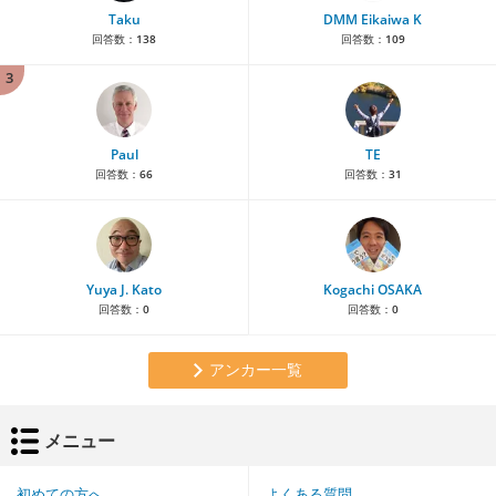
Taku
DMM Eikaiwa K
回答数：
138
回答数：
109
3
Paul
TE
回答数：
66
回答数：
31
Yuya J. Kato
Kogachi OSAKA
回答数：
0
回答数：
0
アンカー一覧
メニュー
初めての方へ
よくある質問