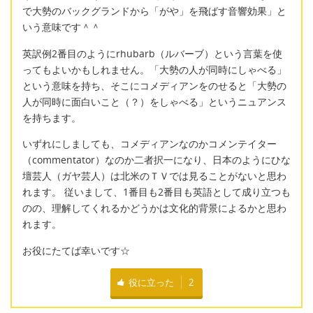
で大勢のバックグランドから「がや」を飛ばす音響効果」と
いう意味です＾＾
英訳例2番目のようにrhubarb（ルバーブ）という言葉を使
ってもよいかもしれません。「大勢の人が同時にしゃべる」
という意味を持ち、そこにコメディアンをのせると「大勢の
人が同時に面白いこと（？）をしゃべる」というニュアンス
を持ちます。
いずれにしましても、コメディアンなのかコメンテイター
（commentator）なのか二者択一になり、日本のようにひな
壇芸人（ガヤ芸人）は北米のＴＶでは見ることがないと思わ
れます。 従いまして、1番目も2番目も英語として成り立つも
のの、理解してくれるかどうかは文化的背景によるかと思わ
れます。
お役にたてば幸いです☆
役に立った
2