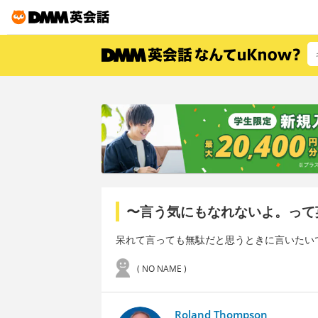
〜言う気にもなれないよ。って
呆れて言っても無駄だと思うときに言いたい
( NO NAME )
Roland Thompson