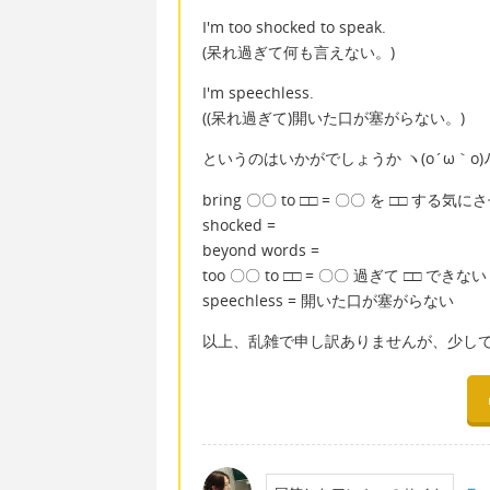
I'm too shocked to speak.
(呆れ過ぎて何も言えない。)
I'm speechless.
((呆れ過ぎて)開いた口が塞がらない。)
というのはいかがでしょうか ヽ(o´ω｀o)
bring 〇〇 to □□ = 〇〇 を □□ する気に
shocked =
beyond words =
too 〇〇 to □□ = 〇〇 過ぎて □□ できない
speechless = 開いた口が塞がらない
以上、乱雑で申し訳ありませんが、少しで