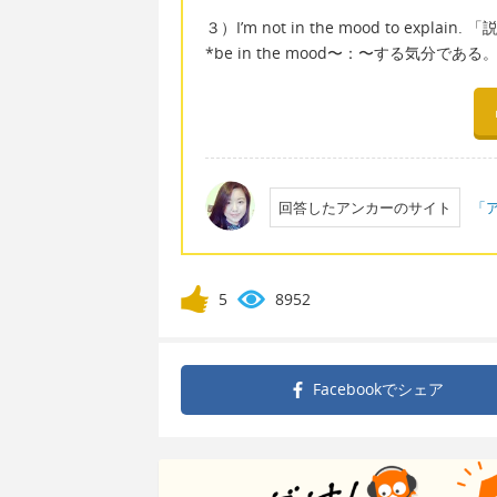
３）I’m not in the mood to expl
*be in the mood〜：〜する気分である
回答したアンカーのサイト
「
5
8952
Facebookで
シェア