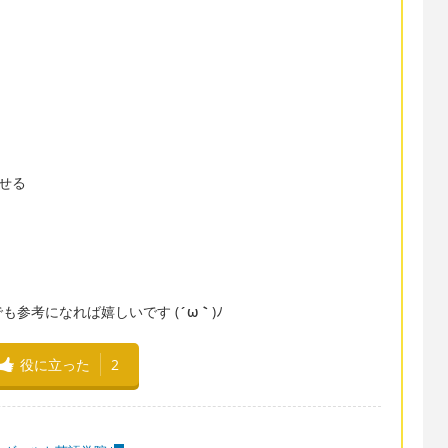
ﾉ
させる
も参考になれば嬉しいです (
´ω｀
)ﾉ
役に立った
2