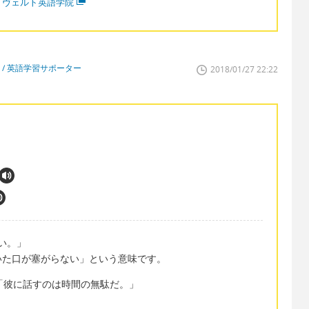
・ヴェルト英語学院
 / 英語学習サポーター
2018/01/27 22:22
ない。」
」「開いた口が塞がらない」という意味です。
 to him. 「彼に話すのは時間の無駄だ。」