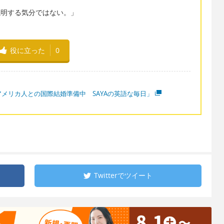
ain. 「説明する気分ではない。」
。
役に立った
0
アメリカ人との国際結婚準備中 SAYAの英語な毎日」
Twitterで
ツイート