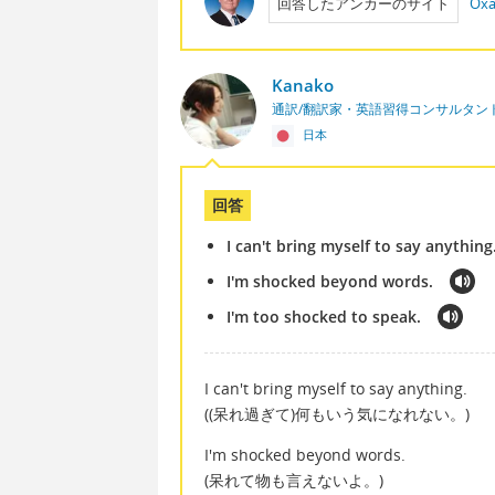
回答したアンカーのサイト
Oxa
Kanako
通訳/翻訳家・英語習得コンサルタン
日本
回答
I can't bring myself to say anything
I'm shocked beyond words.
I'm too shocked to speak.
I can't bring myself to say anything.
((呆れ過ぎて)何もいう気になれない。)
I'm shocked beyond words.
(呆れて物も言えないよ。)