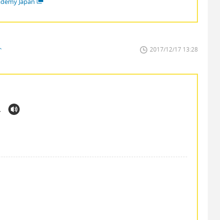
demy Japan
ト
2017/12/17 13:28
.