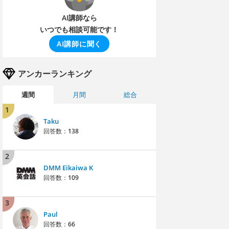
AI講師なら
いつでも相談可能です！
AI講師に聞く
アンカーランキング
週間
月間
総合
1
Taku
回答数：
138
2
DMM Eikaiwa K
回答数：
109
3
Paul
回答数：
66