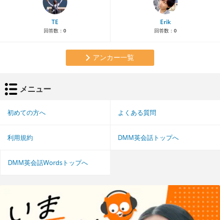
TE
Erik
回答数：
0
回答数：
0
アンカー一覧
メニュー
初めての方へ
よくある質問
利用規約
DMM英会話トップへ
DMM英会話Wordsトップへ