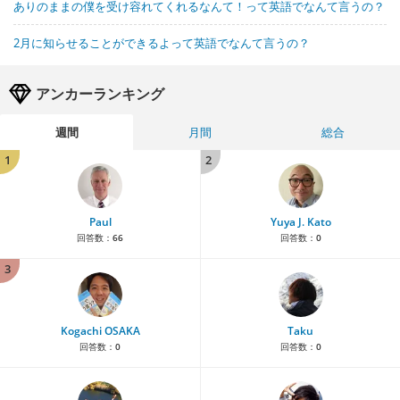
ありのままの僕を受け容れてくれるなんて！って英語でなんて言うの？
2月に知らせることができるよって英語でなんて言うの？
アンカーランキング
週間
月間
総合
1
2
Paul
Yuya J. Kato
回答数：
66
回答数：
0
3
Kogachi OSAKA
Taku
回答数：
0
回答数：
0