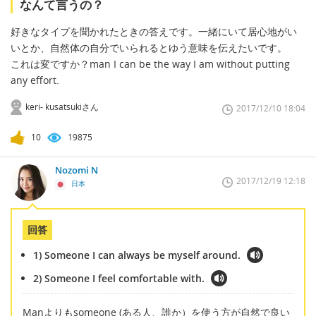
なんて言うの？
好きなタイプを聞かれたときの答えです。一緒にいて居心地がい
いとか、自然体の自分でいられるとゆう意味を伝えたいです。
これは変ですか？man I can be the way I am without putting
any effort.
keri- kusatsukiさん
2017/12/10 18:04
10
19875
Nozomi N
2017/12/19 12:18
日本
回答
1) Someone I can always be myself around.
2) Someone I feel comfortable with.
Manよりもsomeone (ある人、誰か）を使う方が自然で良い