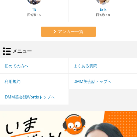
TE
Erik
回答数：
0
回答数：
0
アンカー一覧
メニュー
初めての方へ
よくある質問
利用規約
DMM英会話トップへ
DMM英会話Wordsトップへ