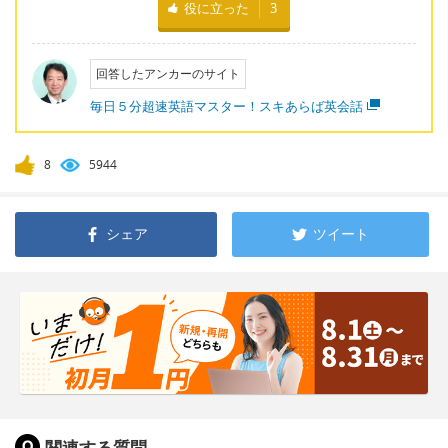
役に立った
3
回答したアンカーのサイト
毎日５分超速英語マスター！スキあらば英会話
8
5944
シェア
ツイート
関連する質問