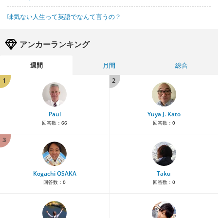
味気ない人生って英語でなんて言うの？
アンカーランキング
週間
月間
総合
1
2
Paul
Yuya J. Kato
回答数：
66
回答数：
0
3
Kogachi OSAKA
Taku
回答数：
0
回答数：
0