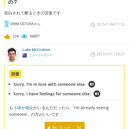
の？
告白されて断るときの言葉です
DMM OSTUKAさん
2015/11/04 11:52
274
94807
Luke McCrohon
2015/11/17 18:27
ニュージーランド
回答
Sorry. I'm in love with someone else.
Sorry. I have feelings for someone else.
もう
彼
か
彼女
がいるんだたったら「I'm already seeing
someone」の方がいいです。
役に立った
94