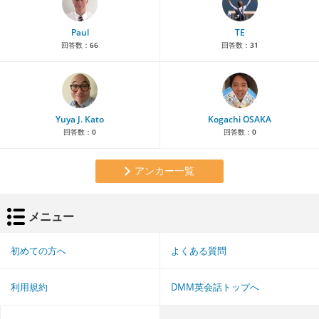
Paul
TE
回答数：
66
回答数：
31
Yuya J. Kato
Kogachi OSAKA
回答数：
0
回答数：
0
アンカー一覧
メニュー
初めての方へ
よくある質問
利用規約
DMM英会話トップへ